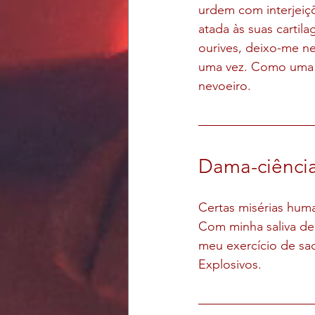
urdem com interjeiçõ
atada às suas cartil
ourives, deixo-me ne
uma vez. Como uma i
nevoeiro.
Dama-ciênci
Certas misérias hum
Com minha saliva de 
meu exercício de sac
Explosivos.