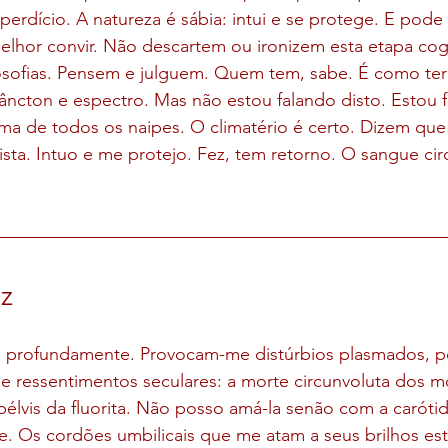
erdício. A natureza é sábia: intui e se protege. E pode
lhor convir. Não descartem ou ironizem esta etapa cogn
losofias. Pensem e julguem. Quem tem, sabe. É como ter 
Plâncton e espectro. Mas não estou falando disto. Estou 
ama de todos os naipes. O climatério é certo. Dizem qu
ta. Intuo e me protejo. Fez, tem retorno. O sangue circ
z
m profundamente. Provocam-me distúrbios plasmados, po
e ressentimentos seculares: a morte circunvoluta dos m
pélvis da fluorita. Não posso amá-la senão com a caróti
. Os cordões umbilicais que me atam a seus brilhos est