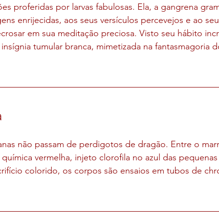
es proferidas por larvas fabulosas. Ela, a gangrena gr
agens enrijecidas, aos seus versículos percevejos e ao se
crosar em sua meditação preciosa. Visto seu hábito incr
nsígnia tumular branca, mimetizada na fantasmagoria 
a
anas não passam de perdigotos de dragão. Entre o mar
química vermelha, injeto clorofila no azul das pequenas 
rifício colorido, os corpos são ensaios em tubos de chr