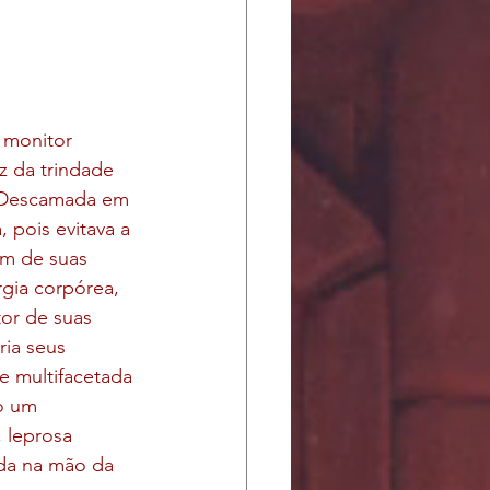
 monitor 
z da trindade 
. Descamada em 
 pois evitava a 
ém de suas 
rgia corpórea, 
or de suas 
ria seus 
te multifacetada 
o um 
 leprosa 
ida na mão da 