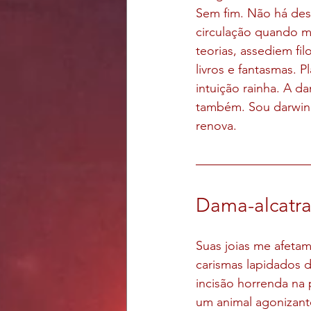
Sem fim. Não há desp
circulação quando me
teorias, assediem fi
livros e fantasmas. 
intuição rainha. A d
também. Sou darwinis
renova.
Dama-alcatra
Suas joias me afeta
carismas lapidados d
incisão horrenda na 
um animal agonizante