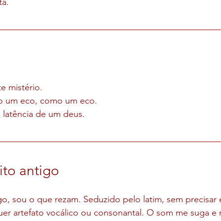
ta.
e mistério.
o um eco, como um eco.
a latência de um deus.
to antigo
o, sou o que rezam. Seduzido pelo latim, sem precisar 
uer artefato vocálico ou consonantal. O som me suga e m