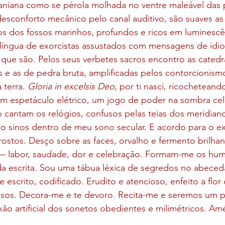
raniana como se pérola molhada no ventre maleável das 
desconforto mecânico pelo canal auditivo, são suaves a
s dos fossos marinhos, profundos e ricos em luminescê
língua de exorcistas assustados com mensagens de idi
que são. Pelos seus verbetes sacros encontro as catedrai
cas e as de pedra bruta, amplificadas pelos contorcionis
 terra. 
Gloria in excelsis Deo
, por ti nasci, ricocheteand
em espetáculo elétrico, um jogo de poder na sombra ce
o cantam os relógios, confusos pelas teias dos meridiano
o sinos dentro de meu sono secular. E acordo para o e
rostos. Desço sobre as faces, orvalho e fermento brilha
— labor, saudade, dor e celebração. Formam-me os hu
da escrita. Sou uma tábua léxica de segredos no abeced
escrito, codificado. Erudito e atencioso, enfeito a flor
iosos. Decora-me e te devoro. Recita-me e seremos um
ão artificial dos sonetos obedientes e milimétricos. A