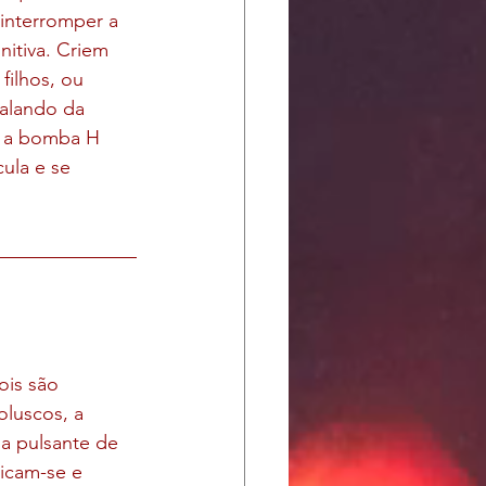
 interromper a 
itiva. Criem 
filhos, ou 
falando da 
e a bomba H 
ula e se 
is são 
oluscos, a 
da pulsante de 
icam-se e 