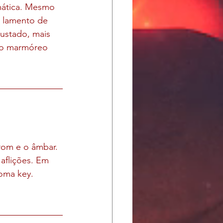
amática. Mesmo 
u lamento de 
ustado, mais 
do marmóreo 
rom e o âmbar. 
aflições. Em 
oma key. 