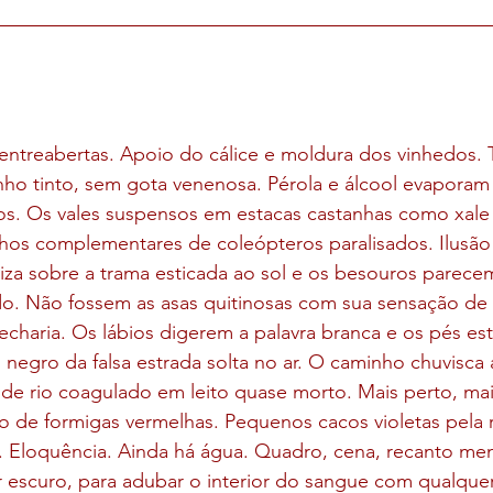
entreabertas. Apoio do cálice e moldura dos vinhedos. 
vinho tinto, sem gota venenosa. Pérola e álcool evaporam
os. Os vales suspensos em estacas castanhas como xale 
os complementares de coleópteros paralisados. Ilusã
iza sobre a trama esticada ao sol e os besouros parece
ado. Não fossem as asas quitinosas com sua sensação de
charia. Os lábios digerem a palavra branca e os pés es
negro da falsa estrada solta no ar. O caminho chuvisca 
 de rio coagulado em leito quase morto. Mais perto, mai
eto de formigas vermelhas. Pequenos cacos violetas pela 
 Eloquência. Ainda há água. Quadro, cena, recanto menta
r escuro, para adubar o interior do sangue com qualque