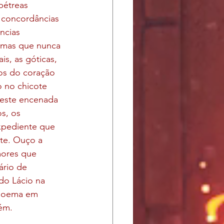
pétreas 
s concordâncias 
ncias 
omas que nunca 
s, as góticas, 
mos do coração 
o no chicote 
leste encenada 
s, os 
xpediente que 
nte. Ouço a 
mores que 
ário de 
 do Lácio na 
 poema em 
mém.