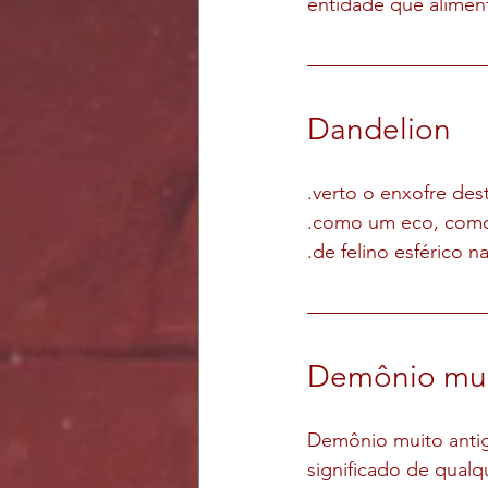
entidade que alimen
Dandelion
.verto o enxofre dest
.como um eco, com
.de felino esférico n
Demônio mui
Demônio muito antig
significado de qualq