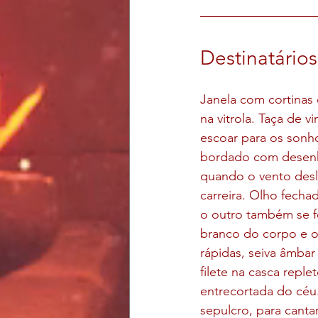
Destinatários
Janela com cortinas 
na vitrola. Taça de 
escoar para os sonh
bordado com desenh
quando o vento desl
carreira. Olho fech
o outro também se fe
branco do corpo e o 
rápidas, seiva âmbar
filete na casca repl
entrecortada do céu.
sepulcro, para canta