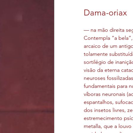
Dama-oriax
— na mão direita se
Contempla “a bela”,
arcaico de um antigo 
tolamente substituíd
sortilégio de inaniç
visão da eterna cata
neuroses fossilizadas
fundamentais para nu
víboras neuronais (ac
espantalhos, sufocado
dos insetos livres, 
estremecimento psíqu
metalla, que a louvo