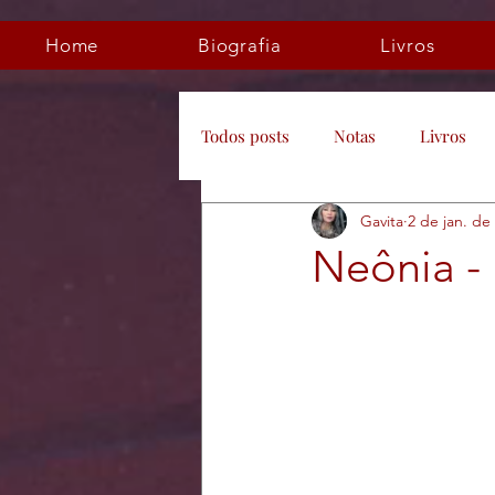
Home
Biografia
Livros
Todos posts
Notas
Livros
Gavita
2 de jan. de
Neônia - 