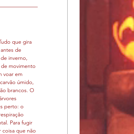
Tudo que gira 
 antes de 
de inverno, 
o de movimento 
m voar em 
 carvão úmido, 
tão brancos. O 
árvores 
s perto: o 
respiração 
l. Para fugir 
r coisa que não 