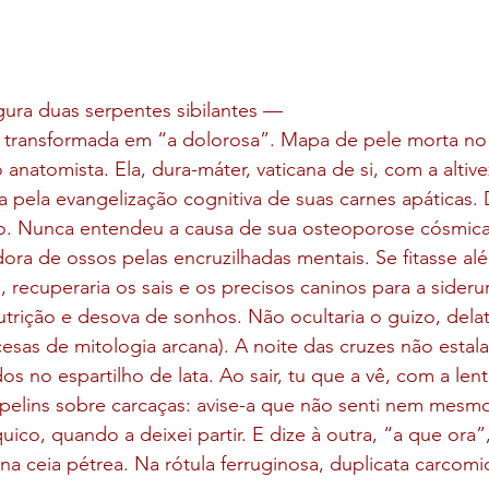
gura duas serpentes sibilantes —
 transformada em “a dolorosa”. Mapa de pele morta no
anatomista. Ela, dura-máter, vaticana de si, com a altive
a pela evangelização cognitiva de suas carnes apáticas
ão. Nunca entendeu a causa de sua osteoporose cósmica,
dora de ossos pelas encruzilhadas mentais. Se fitasse al
, recuperaria os sais e os precisos caninos para a sideru
trição e desova de sonhos. Não ocultaria o guizo, delat
esas de mitologia arcana). A noite das cruzes não estala
s no espartilho de lata. Ao sair, tu que a vê, com a len
zepelins sobre carcaças: avise-a que não senti nem mesm
ico, quando a deixei partir. E dize à outra, “a que ora”,
 na ceia pétrea. Na rótula ferruginosa, duplicata carcom