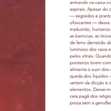
entrando na caixa c
espirais. Apesar do 
— segredos e pranto
ofuscantes — dessa 
traduzirão, humanos 
as barrocas, as tísi
de ferro derretido da
luminoso dos raios 
pelos vitrais. Quand
ponteiros tinem com
alimenta o suor dos 
queda dos líquidos 
vertem da dicção e 
elementos. Deixei-me 
ceia pagã dos relig
prosa sem a genuflex