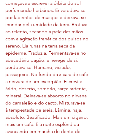
começava a escrever a órbita do sol 
perfumando herbários. Enveredava-se 
por labirintos de musgos e deixava-se 
inundar pela umidade da terra. Brotava 
ao relento, secando a pele das mãos 
com a agitação frenética dos pulsos no 
sereno. Lia runas na terra seca da 
epiderme. Traduzia. Fermentava-se no 
abecedário pagão, e herege de si, 
perdoava-se. Humano, viciado, 
passageiro. No fundo da xícara de café 
a nervura de um escorpião. Escrevia: 
árido, deserto, sombrio, sarça ardente, 
mineral. Deixava-se absorto no nirvana 
do camaleão e do cacto. Misturava-se 
à tempestade de areia. Lâmina, naja, 
absoluto. Beatificado. Mais um cigarro, 
mais um café. E a noite esplêndida 
avançando em marcha de dente-de-