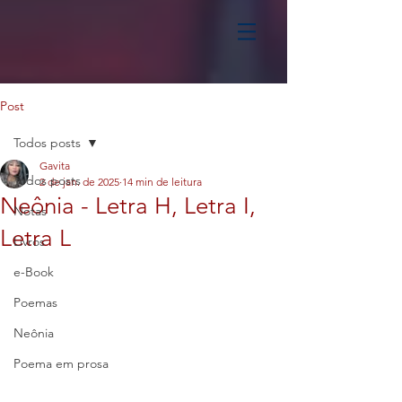
Post
Todos posts
Gavita
Todos posts
2 de jan. de 2025
14 min de leitura
Neônia - Letra H, Letra I,
Notas
Letra L
Livros
e-Book
Poemas
Neônia
Poema em prosa