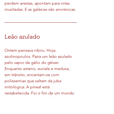
perdem arestas, apontam para rotas 
inusitadas. E as galáxias são anoréxicas.
Leão azulado
Ontem pensava nibiru. Hoje, 
azulinopoulos. Paira um leão azulado 
pelo vapor de gálio do gêiser. 
Enquanto esteno, euríale e medusa, 
em trânsito, encantam-se com 
polissemias que saltam da juba 
mitológica. A pineal está 
restabelecida. Foi o fim de um mundo 
sem inspiração, no cerebelo.