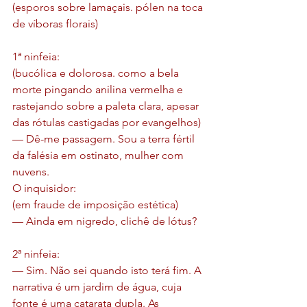
(esporos sobre lamaçais. pólen na toca 
de víboras florais)
1ª ninfeia:
(bucólica e dolorosa. como a bela 
morte pingando anilina vermelha e 
rastejando sobre a paleta clara, apesar 
das rótulas castigadas por evangelhos)
— Dê-me passagem. Sou a terra fértil 
da falésia em ostinato, mulher com 
nuvens.
O inquisidor: 
(em fraude de imposição estética)
— Ainda em nigredo, clichê de lótus?
2ª ninfeia:
— Sim. Não sei quando isto terá fim. A 
narrativa é um jardim de água, cuja 
fonte é uma catarata dupla. As 