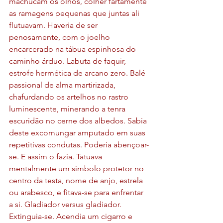
machucam os olhos, colher fartamente 
as ramagens pequenas que juntas ali 
flutuavam. Haveria de ser 
penosamente, com o joelho 
encarcerado na tábua espinhosa do 
caminho árduo. Labuta de faquir, 
estrofe hermética de arcano zero. Balé 
passional de alma martirizada, 
chafurdando os artelhos no rastro 
luminescente, minerando a tenra 
escuridão no cerne dos albedos. Sabia 
deste excomungar amputado em suas 
repetitivas condutas. Poderia abençoar-
se. E assim o fazia. Tatuava 
mentalmente um símbolo protetor no 
centro da testa, nome de anjo, estrela 
ou arabesco, e fitava-se para enfrentar 
a si. Gladiador versus gladiador. 
Extinguia-se. Acendia um cigarro e 