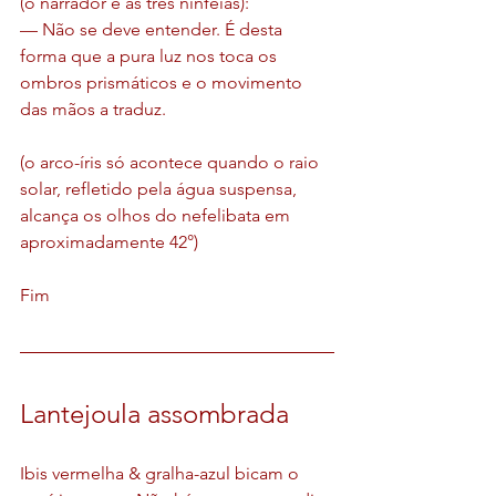
(o narrador e as três ninfeias):
— Não se deve entender. É desta 
forma que a pura luz nos toca os 
ombros prismáticos e o movimento 
das mãos a traduz.
(o arco-íris só acontece quando o raio 
solar, refletido pela água suspensa, 
alcança os olhos do nefelibata em 
aproximadamente 42°)
Fim
Lantejoula assombrada
Ibis vermelha & gralha-azul bicam o 