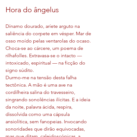
Hora do ângelus
Dínamo dourado, aríete arguto na 
saliência do corpete em vésper. Mar de 
osso moído pelas ventarolas do ocaso. 
Choca-se ao cárcere, um poema de 
rilhafolles. Extravasa-se o intacto — 
intoxicado, espiritual — na ficção do 
signo súdito.
Durmo-me na tensão desta falha 
tectônica. A mão é uma ave na 
cordilheira salina do travesseiro, 
singrando sonolências ilícitas. E a ideia 
da noite, palavra ácida, respira, 
dissolvida como uma cápsula 
ansiolítica, sem fanopeias. Invocando 
sonoridades que dirão equivocadas, 
mas que ditam, caleidoscópicas, a 