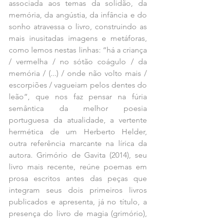
associada aos temas da solidão, da 
memória, da angústia, da infância e do 
sonho atravessa o livro, construindo as 
mais inusitadas imagens e metáforas, 
como lemos nestas linhas: “há a criança 
/ vermelha / no sótão coágulo / da 
memória / (...) / onde não volto mais / 
escorpiões / vagueiam pelos dentes do 
leão”, que nos faz pensar na fúria 
semântica da melhor poesia 
portuguesa da atualidade, a vertente 
hermética de um Herberto Helder, 
outra referência marcante na lírica da 
autora. Grimório de Gavita (2014), seu 
livro mais recente, reúne poemas em 
prosa escritos antes das peças que 
integram seus dois primeiros livros 
publicados e apresenta, já no título, a 
presença do livro de magia (grimório), 