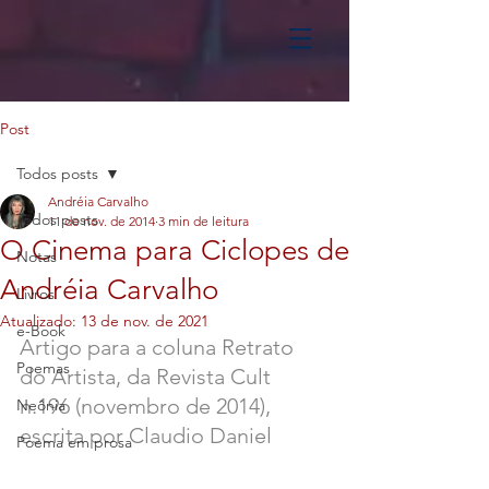
Post
Todos posts
Andréia Carvalho
Todos posts
11 de nov. de 2014
3 min de leitura
O Cinema para Ciclopes de
Notas
Andréia Carvalho
Livros
Atualizado:
13 de nov. de 2021
e-Book
Artigo para a coluna Retrato 
Poemas
do Artista, da Revista Cult 
n.196 (novembro de 2014), 
Neônia
escrita por Claudio Daniel
Poema em prosa