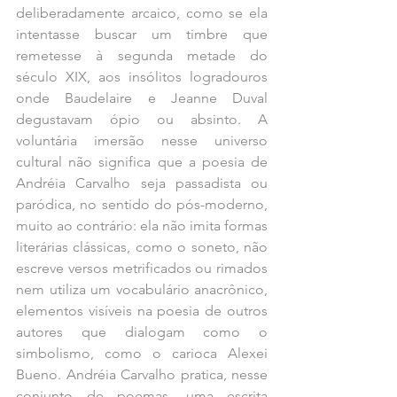
deliberadamente arcaico, como se ela 
intentasse buscar um timbre que 
remetesse à segunda metade do 
século XIX, aos insólitos logradouros 
onde Baudelaire e Jeanne Duval 
degustavam ópio ou absinto. A 
voluntária imersão nesse universo 
cultural não significa que a poesia de 
Andréia Carvalho seja passadista ou 
paródica, no sentido do pós-moderno, 
muito ao contrário: ela não imita formas 
literárias clássicas, como o soneto, não 
escreve versos metrificados ou rimados 
nem utiliza um vocabulário anacrônico, 
elementos visíveis na poesia de outros 
autores que dialogam como o 
simbolismo, como o carioca Alexei 
Bueno. Andréia Carvalho pratica, nesse 
conjunto de poemas, uma escrita 