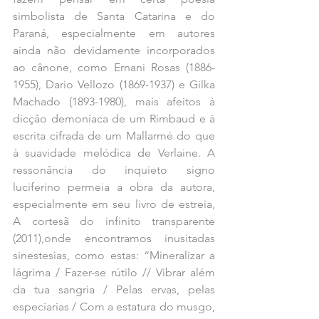
simbolista de Santa Catarina e do 
Paraná, especialmente em autores 
ainda não devidamente incorporados 
ao cânone, como Ernani Rosas (1886-
1955), Dario Vellozo (1869-1937) e Gilka 
Machado (1893-1980), mais afeitos à 
dicção demoníaca de um Rimbaud e à 
escrita cifrada de um Mallarmé do que 
à suavidade melódica de Verlaine. A 
ressonância do inquieto signo 
luciferino permeia a obra da autora, 
especialmente em seu livro de estreia, 
A cortesã do infinito transparente 
(2011),onde encontramos inusitadas 
sinestesias, como estas: “Mineralizar a 
lágrima / Fazer-se rútilo // Vibrar além 
da tua sangria / Pelas ervas, pelas 
especiarias / Com a estatura do musgo, 