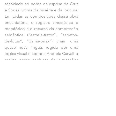
associado ao nome da esposa de Cruz 
e Sousa, vítima da miséria e da loucura. 
Em todas as composições dessa obra 
encantatória, o registro sinestésico e 
metafórico e o recurso da compressão 
semântica (“estrela-trator”, “sapatos-
de-lótus”, “dama-oriax”) criam uma 
quase nova língua, regida por uma 
lógica visual e sonora. Andréia Carvalho 
realiza, nesse conjunto de invocações 
ao lúcifer-da-linguagem, uma das obras 
mais perturbadoras e belas da 
novíssima poesia brasileira.
Tags:
Notas
Notas
Livros